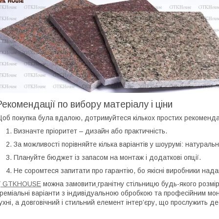
Рекомендації по вибору матеріалу і ціни
об покупка була вдалою, дотримуйтеся кількох простих рекоменда
Визначте пріоритет – дизайн або практичність.
За можливості порівняйте кілька варіантів у шоурумі: натурал
Плануйте бюджет із запасом на монтаж і додаткові опції.
Не соромтеся запитати про гарантію, бо якісні виробники надаю
У
GTKHOUSE
можна замовити
гранітну стільницю будь-якого розмір
реміальні варіанти з індивідуальною обробкою та професійним мо
ухні, а довговічний і стильний елемент інтер’єру, що прослужить д