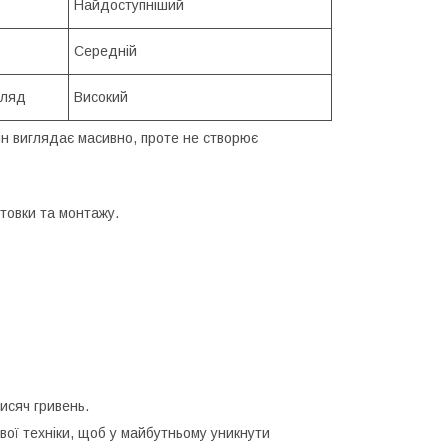
Найдоступніший
Середній
гляд
Високий
ін виглядає масивно, проте не створює
отовки та монтажу.
исяч гривень.
ої техніки, щоб у майбутньому уникнути