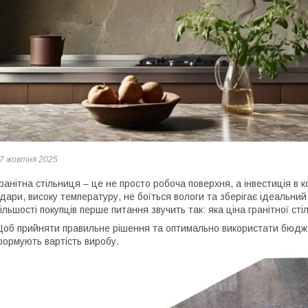
7 жовтня 2025
ранітна стільниця – це не просто робоча поверхня, а інвестиція в к
дари, високу температуру, не боїться вологи та зберігає ідеальний
ільшості покупців перше питання звучить так: яка ціна гранітної сті
об прийняти правильне рішення та оптимально використати бюдже
ормують вартість виробу.