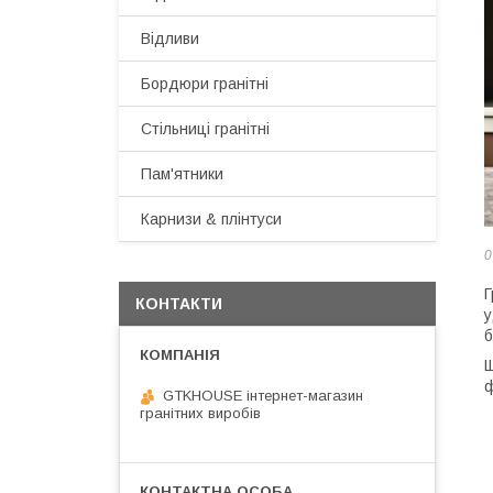
Відливи
Бордюри гранітні
Стільниці гранітні
Пам'ятники
Карнизи & плінтуси
0
Г
КОНТАКТИ
у
б
Щ
ф
GTKHOUSE інтернет-магазин
гранітних виробів