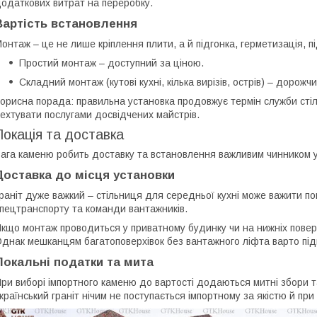
одаткових витрат на переробку.
Вартість встановлення
онтаж – це не лише кріплення плити, а й підгонка, герметизація, п
Простий монтаж – доступний за ціною.
Складний монтаж (кутові кухні, кілька вирізів, острів) – дорожч
орисна порада: правильна установка продовжує термін служби сті
ехтувати послугами досвідчених майстрів.
Локація та доставка
ага каменю робить доставку та встановлення важливим чинником у п
Доставка до місця установки
раніт дуже важкий – стільниця для середньої кухні може важити по
пецтранспорту та команди вантажників.
кщо монтаж проводиться у приватному будинку чи на нижніх повер
днак мешканцям багатоповерхівок без вантажного ліфта варто під
Локальні податки та мита
ри виборі імпортного каменю до вартості додаються митні збори т
країнський граніт нічим не поступається імпортному за якістю й при