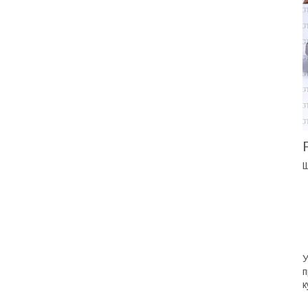
Щ
п
к