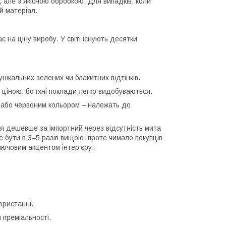
, але з якісною обробкою. Для випадків, коли
й матеріал.
 на ціну виробу. У світі існують десятки
унікальних зелених чи блакитних відтінків.
 ціною, бо їхні поклади легко видобуваються.
м або червоним кольором – належать до
я дешевше за імпортний через відсутність мита
 бути в 3–5 разів вищою, проте чимало покупців
ключовим акцентом інтер’єру.
ористанні.
преміальності.