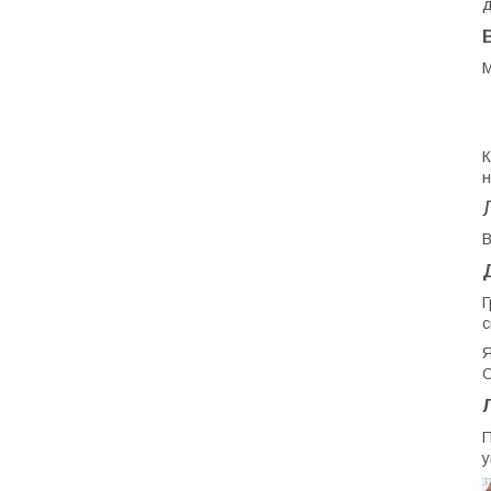
д
М
К
н
В
Г
с
Я
О
П
у