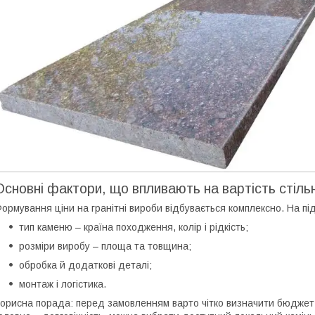
Основні фактори, що впливають на вартість стіль
ормування ціни на гранітні вироби відбувається комплексно. На пі
тип каменю – країна походження, колір і рідкість;
розміри виробу – площа та товщина;
обробка й додаткові деталі;
монтаж і логістика.
орисна порада: перед замовленням варто чітко визначити бюджет 