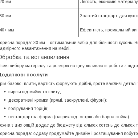
20 мм
Легкість, економія матеріалу
30 мм
Золотий стандарт для кухні
40+ мм
Ефектність, преміальний ви
орисна порада: 30 мм – оптимальний вибір для більшості кухонь. В
адмірного навантаження на меблі.
Обробка та встановлення
ісля вибору матеріалу та розмірів на ціну впливають роботи з підг
Додаткові послуги
рім базової плити, вартість формують дрібні, проте важливі деталі:
вирізи під мийку та плиту;
декоративні кромки (прямі, заокруглені, фігурні);
полірування торців;
нестандартна форма (наприклад, острів або барна стійка).
ожна з цих опцій додає до бюджету від кількох сотень до кількох т
орисна порада: одразу продумайте дизайн і розташування побутов