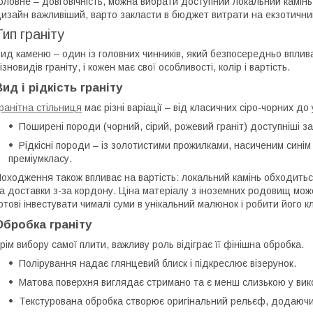
оловне – довговічність, можна вибрати доступний локальний камінь
изайн важливіший, варто закласти в бюджет витрати на екзотични
Тип граніту
ид каменю – один із головних чинників, який безпосередньо впливає
ізновидів граніту, і кожен має свої особливості, колір і вартість.
Вид і рідкість граніту
ранітна стільниця
має різні варіації – від класичних сіро-чорних до 
Поширені породи (чорний, сірий, рожевий граніт) доступніші за
Рідкісні породи – із золотистими прожилками, насиченим сині
преміумкласу.
оходження також впливає на вартість: локальний камінь обходитьс
а доставки з-за кордону. Ціна матеріалу з іноземних родовищ може
отові інвестувати чималі суми в унікальний малюнок і робити його 
Обробка граніту
рім вибору самої плити, важливу роль відіграє її фінішна обробка.
Полірування надає глянцевий блиск і підкреслює візерунок.
Матова поверхня виглядає стримано та є менш слизькою у вик
Текстурована обробка створює оригінальний рельєф, додаючи 