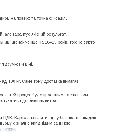
ідйом на поверх та точна фіксація.
ий, але гарантує якісний результат.
льниці щонайменше на 10–15 років, тож не варто
ідсумковій ціні.
над 100 кг. Саме тому доставка вимагає
хах, цей процес буде простішим і дешевшим.
готуватися до більших витрат.
а ПДВ. Варто зазначити, що у більшості випадків
 цьому є значно вигіднішим за ціною.