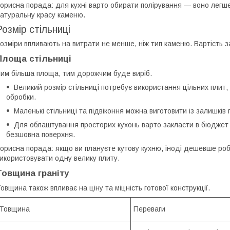
орисна порада: для кухні варто обирати полірування — воно легше
атуральну красу каменю.
Розмір стільниці
озміри впливають на витрати не менше, ніж тип каменю. Вартість 
Площа стільниці
им більша площа, тим дорожчим буде виріб.
Великий розмір стільниці потребує використання цільних плит
обробки.
Маленькі стільниці та підвіконня можна виготовити із залишкі
Для облаштування просторих кухонь варто закласти в бюджет 
безшовна поверхня.
орисна порада: якщо ви плануєте кутову кухню, іноді дешевше роби
икористовувати одну велику плиту.
Товщина граніту
овщина також впливає на ціну та міцність готової конструкції.
Товщина
Переваги