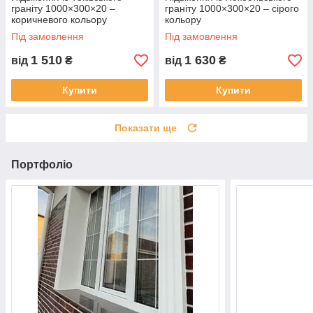
граніту 1000×300×20 –
граніту 1000×300×20 – сірого
коричневого кольору
кольору
Під замовлення
Під замовлення
1 510
1 630
від
₴
від
₴
Купити
Купити
Показати ще
Портфоліо