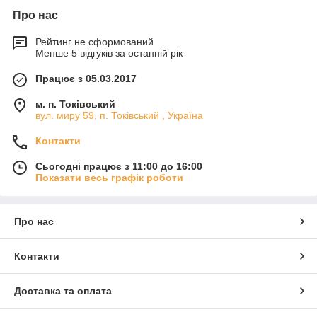
плитка, підвіконня, сходи, бордюри, кулі, вази, стільниці
Про нас
тощо. Пропонуємо мінімальні ціни завдяки закупівлі
Гранітна плитка завдяки своїм чудовим
сировини в місцях видобутку. Виконуємо індивідуальні
Рейтинг не сформований
експлуатаційним якостям, красивому
Менше 5 відгуків за останній рік
замовлення. Доставляємо по всій Україні.
зовнішньому вигляду, а також
необмеженому терміну служби є
Працює з 05.03.2017
Переглянути пропозиції
ідеальним варіантом для дому та вулиці.
У нас ви можете купити плитку різної
м. п. Токівський
товщини, розмірів та дизайнів.
вул. миру 59, п. Токівський , Україна
Контакти
Основні напрями діяльності
Сьогодні працює з 11:00 до 16:00
Показати весь графік роботи
Про нас
Контакти
Доставка та оплата