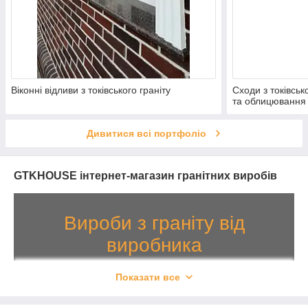
Віконні відливи з токівського граніту
Сходи з токівськ
та облицювання
Дивитися всі портфоліо
GTKHOUSE інтернет-магазин гранітних виробів
Вироби з граніту від
виробника
15
Більше
років успішної роботи!
Показати все
Виготовляємо широкий перелік гранітних виробів: