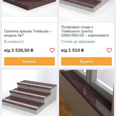
Поліровані сходи з
Гранітна кришка Токівська –
Токівського граніту
модель №7
1000×300×20 – коричневого
кольору
В наявності
Готово до відправки
3 530,50
1 510
від
₴
від
₴
Купити
Купити