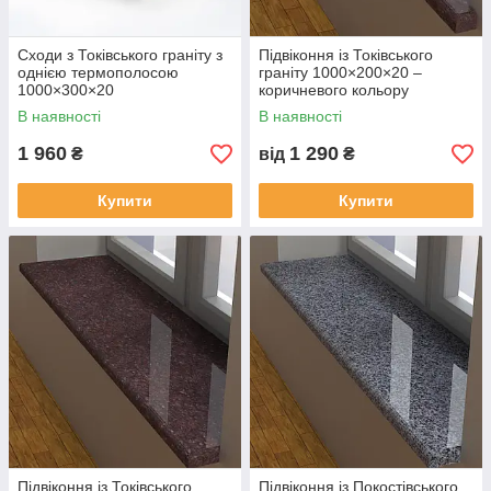
Сходи з Токівського граніту з
Підвіконня із Токівського
однією термополосою
граніту 1000×200×20 –
1000×300×20
коричневого кольору
В наявності
В наявності
1 960
1 290
₴
від
₴
Купити
Купити
Підвіконня із Токівського
Підвіконня із Покостівського