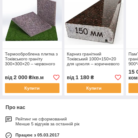
Термооброблена плитка з
Карниз гранітний
Пам'
Токівського граніту
Токівський 1000×150×20
гран
300×300×20 – червоного
для цоколя – коричневого
900
кольору
кольору
15 
2 000
1 180
від
₴/кв.м
від
₴
ком
Купити
Купити
Про нас
Рейтинг не сформований
Менше 5 відгуків за останній рік
Працює з 05.03.2017