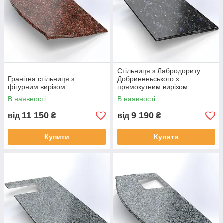
контрастними вкрапленнями.
Незважаючи на активну експлуатацію,
буде виглядати як нова, навіть через
десятиліття.
Червона стільниця з чорними вкрапленнями
Вишукане доповнення інтер'єру і розумне фінансове
вкладення. Довговічна стільниця з натурального граніту
Стільниця з Лабродориту
доступна в різних формах і кольорах.
Гранітна стільниця з
Добриненьського з
фігурним вирізом
прямокутним вирізом
В наявності
В наявності
11 150
9 190
від
₴
від
₴
Купити
Купити
Ефектний зовнішній вигляд
натурального граніту стане гідною