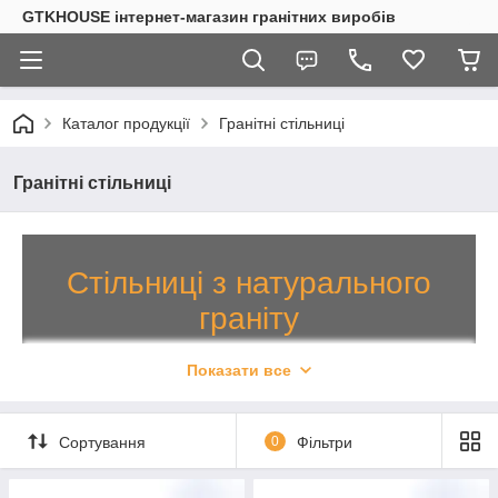
GTKHOUSE інтернет-магазин гранітних виробів
Каталог продукції
Гранітні стільниці
Гранітні стільниці
Стільниці з натурального
граніту
Шикарне додаток для сучасної кухні
Показати все
Гігієнічні, екологічно чисті, зручні в експлуатації
стільниці з бездоганно гладкою поверхнею. Як
Сортування
0
Фільтри
виробник, даємо гарантію якості та встановлюємо
розумні ціни. При тривалому співробітництві,