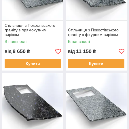
прикрасою інтер'єру — блискуча
стільниця чорного кольору з темно-
синіми вкрапленнями.
Стільниця гранітна з Покоста
Стільниця з Покостівського
Стильна стільниця сірого кольору з контрастними
граніту з прямокутним
Стільниця з Покостівського
вкрапленнями. Незважаючи на активну експлуатацію,
вирізом
граніту з фігурним вирізом
буде виглядати як нова, навіть через десятиліття.
В наявності
В наявності
8 650
11 150
від
₴
від
₴
Купити
Купити
Затребувана модель вдало вписується в
поширену кольорову гаму кухонного