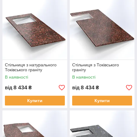
передбачені знижки. Беремо до уваги будь-які
Вишукане доповнення інтер'єру і
побажання замовників. Працюємо по всій Україні.
розумне фінансове вкладення.
Довговічна стільниця з натурального
Дивитися стільниці
граніту доступна в різних формах і
кольорах.
Популярні моделі
Стільниця з натурального
Стільниця з Токівського
Токівського граніту
граніту
В наявності
В наявності
8 434
8 434
від
₴
від
₴
Купити
Купити
Стильна стільниця сірого кольору з