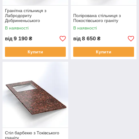
інтер'єру. Легко чиститься, володіє
міцністю і довговічністю.
Гранітна стільниця з
Стільниця гранітна з Лабродоріта
Лабродориту
Полірована стільниця з
Добриненьського
Покостівського граніту
Ефектний зовнішній вигляд натурального граніту стане
гідною прикрасою інтер'єру — блискуча стільниця
В наявності
В наявності
чорного кольору з темно-синіми вкрапленнями.
9 190
8 650
від
₴
від
₴
Купити
Купити
Стіл барбекю з Токівського
граніту