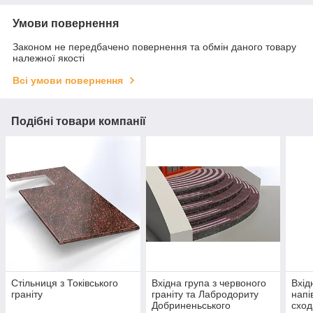
Умови повернення
Законом не передбачено повернення та обмін даного товару
належної якості
Всі умови повернення
Подібні товари компанії
Стільниця з Токівського
Вхідна група з червоного
Вхід
граніту
граніту та Лабродориту
напі
Добриненьського
схо