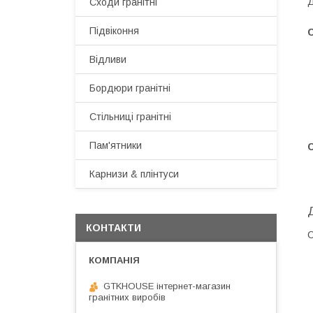
Д
Сходи гранітні
Підвіконня
Відливи
Бордюри гранітні
Стільниці гранітні
Пам'ятники
Карнизи & плінтуси
КОНТАКТИ
С
GTKHOUSE інтернет-магазин
гранітних виробів