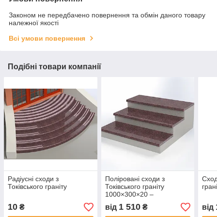
Законом не передбачено повернення та обмін даного товару
належної якості
Всі умови повернення
Подібні товари компанії
Радіусні сходи з
Поліровані сходи з
Сход
Токівського граніту
Токівського граніту
гран
1000×300×20 –
коричневого кольору
10
1 510
₴
від
₴
від