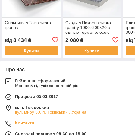
Стільниця з Токівського
Сходи з Покостівського
Плит
граніту
граніту 1000×300×20 з
гран
однією термополосою
300
8 434
2 080
від
₴
₴
від
Купити
Купити
Про нас
Рейтинг не сформований
Менше 5 відгуків за останній рік
Працює з 05.03.2017
м. п. Токівський
вул. миру 59, п. Токівський , Україна
Контакти
Сьогодні працює з 09:30 до 18:00