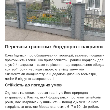
Переваги гранітних бордюрів і накривок
Коли йдеться про облаштування території, важливо поєднати
практичність і зовнішню привабливість. Гранітні бордюри для
клумб й накривки – саме те рішення, що задовольняє обидва
критерії. Вони не лише створюють чітку межу між
елементами ландшафту, а й додають дизайну геометрії,
логіки й відчуття завершеності.
Стійкість до погодних умов
Однією з головних переваг граніту є його природна
витривалість. Камінь, який формувався протягом мільйонів
років, має надзвичайну щільність – понад 2,6 г/см³, а його
твердість за шкалою Мооса становить 6–7 з 10. Це робить