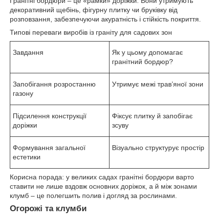
Гранітні бордюри – це «рамки» доріжки. Вони утримують
декоративний щебінь, фігурну плитку чи бруківку від
розповзання, забезпечуючи акуратність і стійкість покриття.
Типові переваги виробів із граніту для садових зон
Завдання
Як у цьому допомагає
гранітний бордюр?
Запобігання розростанню
Утримує межі трав’яної зони
газону
Підсилення конструкції
Фіксує плитку й запобігає
доріжки
зсуву
Формування загальної
Візуально структурує простір
естетики
Корисна порада: у великих садах гранітні бордюри варто
ставити не лише вздовж основних доріжок, а й між зонами
клумб – це полегшить полив і догляд за рослинами.
Огорожі та клумби