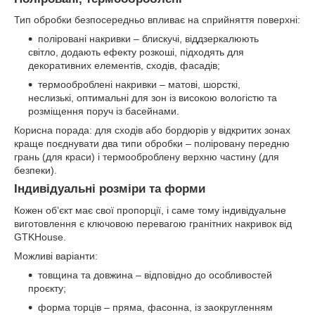
Тип обробки безпосередньо впливає на сприйняття поверхні:
поліровані накривки – блискучі, віддзеркалюють
світло, додають ефекту розкоші, підходять для
декоративних елементів, сходів, фасадів;
термооброблені накривки – матові, шорсткі,
неслизькі, оптимальні для зон із високою вологістю та
розміщення поруч із басейнами.
Корисна порада: для сходів або бордюрів у відкритих зонах
краще поєднувати два типи обробки – поліровану передню
грань (для краси) і термооброблену верхню частину (для
безпеки).
Індивідуальні розміри та форми
Кожен об’єкт має свої пропорції, і саме тому індивідуальне
виготовлення є ключовою перевагою гранітних накривок від
GTKHouse.
Можливі варіанти:
товщина та довжина – відповідно до особливостей
проєкту;
форма торців – пряма, фасонна, із заокругленням