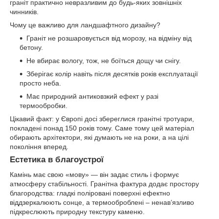
граніт практично невразливим до будь-яких зовнішніх
чинників.
Чому це важливо для ландшафтного дизайну?
Граніт не розшаровується від морозу, на відміну від
бетону.
Не вбирає вологу, тож, не боїться дощу чи снігу.
Зберігає колір навіть після десятків років експлуатації
просто неба.
Має природний антиковзкий ефект у разі
термообробки.
Цікавий факт: у Європі досі збереглися гранітні тротуари,
покладені понад 150 років тому. Саме тому цей матеріал
обирають архітектори, які думають не на роки, а на цілі
покоління вперед.
Естетика в благоустрої
Камінь має свою «мову» — він задає стиль і формує
атмосферу стабільності. Гранітна фактура додає простору
благородства: гладкі поліровані поверхні ефектно
віддзеркалюють сонце, а термооброблені – ненав’язливо
підкреслюють природну текстуру каменю.