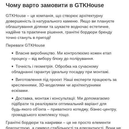
Чому варто замовити в GTKHouse
GTKHouse – це компанія, що створює архітектурну
довершеність із натурального каменю. Якщо ви плануєте
облаштування ділянки та шукаєте водночас естетичне,
надійне та практичне рішення, гранітні бордюри бренду
точно стануть в пригоді!
Переваги GTKHouse
Власне виробництво. Ми контролюємо кожен етап
процесу – від вибору блоку до полірування.
Точність і геометрія. Обробка на сучасному
обладнанні гарантує ідеальну посадку при монтажі.
Виготовлення під проєкт. Наші експерти працюють за
кресленнями, 3D-моделями чи архітектурними
ескізами.
Доставка, монтаж і консультації. Ми допомагаємо
підібрати та реалізувати оптимальний варіант для
будь-якого об’єкта – приватного котеджу, бізнес-центру,
громадського комплексу тощо.
Гранітні бордюри та накривки – це не просто елементи
благоустрою, а символ стабільності та елегантності. Вони не