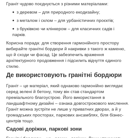
Граніт чудово поєднується з різними матеріалами:
з деревом – для природного екодизайну;
з металом і склом – для урбаністичних проєктів;
з бруківкою чи клінкером – для класичних садів і
парків.
Корисна порада: для створення гармонійного простору
вибирайте гранітні бордюри й накривки з такого ж каменю,
що й сходи чи фасад. Це забезпечить враження
архітектурного продовження і підсилить відчуття єдиного
стилю.
Де використовують гранітні бордюри
Граніт – це матеріал, який однаково гармонійно виглядає
серед зелені й бетону, тому він став стандартом
преміального благоустрою. Його використання в
ландшафтному дизайні – ознака довгострокового мислення.
Граніт можна зустріти не лише у приватних дворах, а й у
громадських просторах, паркових ансамблях, біля бізнес-
центрів тощо.
Садові доріжки, паркові зони