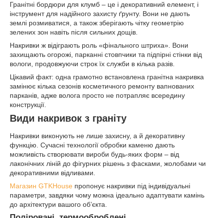
Гранітні бордюри для клумб – це і декоративний елемент, і
інструмент для надійного захисту ґрунту. Вони не дають
землі розмиватися, а також зберігають чітку геометрію
зелених зон навіть після сильних дощів.
Накривки ж відіграють роль «фінального штриха». Вони
захищають огорожі, парканні стовпчики та підпірні стінки від
вологи, продовжуючи строк їх служби в кілька разів.
Цікавий факт: одна грамотно встановлена гранітна накривка
замінює кілька сезонів косметичного ремонту вапнованих
парканів, адже волога просто не потрапляє всередину
конструкції.
Види накривок з граніту
Накривки виконують не лише захисну, а й декоративну
функцію. Сучасні технології обробки каменю дають
можливість створювати вироби будь-яких форм – від
лаконічних ліній до фігурних рішень з фасками, жолобами чи
декоративними відливами.
Магазин GTKHouse
пропонує накривки під індивідуальні
параметри, завдяки чому можна ідеально адаптувати камінь
до архітектури вашого об’єкта.
Поліровані, термооброблені