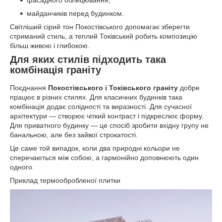
фасадного облицювання;
майданчиків перед будинком.
Світліший сірий тон Покостівського допомагає зберегти
стриманий стиль, а теплий Токівський робить композицію
більш живою і глибокою.
Для яких стилів підходить така
комбінація граніту
Поєднання
Покостівського і Токівського граніту
добре
працює в різних стилях. Для класичних будинків така
комбінація додає солідності та виразності. Для сучасної
архітектури — створює чіткий контраст і підкреслює форму.
Для приватного будинку — це спосіб зробити вхідну групу не
банальною, але без зайвої строкатості.
Це саме той випадок, коли два природні кольори не
сперечаються між собою, а гармонійно доповнюють один
одного.
Приклад термообробленої плитки