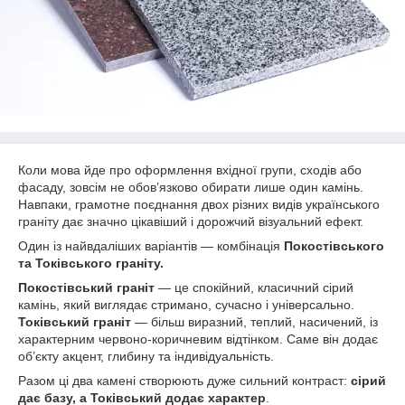
Коли мова йде про оформлення вхідної групи, сходів або
фасаду, зовсім не обов’язково обирати лише один камінь.
Навпаки, грамотне поєднання двох різних видів українського
граніту дає значно цікавіший і дорожчий візуальний ефект.
Один із найвдаліших варіантів — комбінація
Покостівського
та Токівського граніту.
Покостівський граніт
— це спокійний, класичний сірий
камінь, який виглядає стримано, сучасно і універсально.
Токівський граніт
— більш виразний, теплий, насичений, із
характерним червоно-коричневим відтінком. Саме він додає
об’єкту акцент, глибину та індивідуальність.
Разом ці два камені створюють дуже сильний контраст:
сірий
дає базу, а Токівський додає характер
.