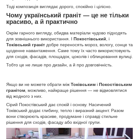
Тоді композиція виглядає дорого, спокійно і цілісно.
Чому український граніт — це не тільки
красиво, а й практично
Окрім гарного вигляду, обидва матеріали чудово підходять
для зовнішнього використання. І
Покостівський
, і
Токівський граніт
добре переносять мороз, вологу, сонце та
щоденне навантаження. Саме тому їх часто використовують
для сходів, фасадів, площадок, цоколів і облицювання вулиці.
Тобто це не лише про дизайн, а й про довговічність.
Якщо ви не можете обрати між
Токівським
і
Покостівським
гранітом
, можливо, найкраще рішення — не відмовлятися
від жодного з них.
Сірий Покостівський дає спокій і основу. Насичений
Токівський додає глибину, тепло і виразний акцент. Разом
вони створюють красиве, продумане і справді стильне
рішення для сходів, фасаду або вхідної групи.