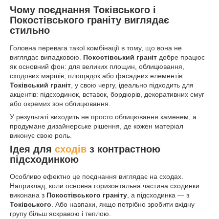
Чому поєднання Токівського і
Покостівського граніту виглядає
стильно
Головна перевага такої комбінації в тому, що вона не
виглядає випадковою.
Покостівський граніт
добре працює
як основний фон: для великих площин, облицювання,
сходових маршів, площадок або фасадних елементів.
Токівський граніт
, у свою чергу, ідеально підходить для
акцентів: підсходинок, вставок, бордюрів, декоративних смуг
або окремих зон облицювання.
У результаті виходить не просто облицювання каменем, а
продумане дизайнерське рішення, де кожен матеріал
виконує свою роль.
Ідея для
сходів
з контрастною
підсходинкою
Особливо ефектно це поєднання виглядає на сходах.
Наприклад, коли основна горизонтальна частина сходинки
виконана з
Покостівського граніту
, а підсходинка — з
Токівського
. Або навпаки, якщо потрібно зробити вхідну
групу більш яскравою і теплою.