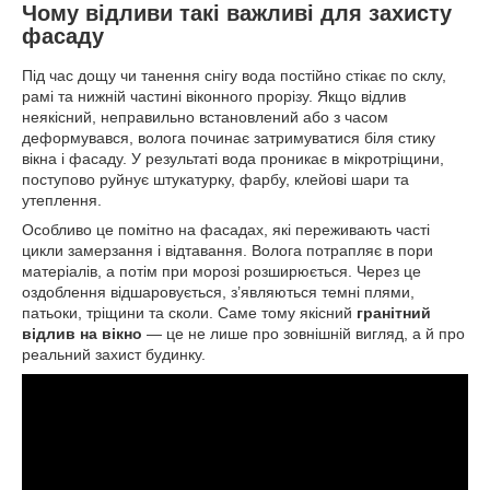
Чому відливи такі важливі для захисту
фасаду
Під час дощу чи танення снігу вода постійно стікає по склу,
рамі та нижній частині віконного прорізу. Якщо відлив
неякісний, неправильно встановлений або з часом
деформувався, волога починає затримуватися біля стику
вікна і фасаду. У результаті вода проникає в мікротріщини,
поступово руйнує штукатурку, фарбу, клейові шари та
утеплення.
Особливо це помітно на фасадах, які переживають часті
цикли замерзання і відтавання. Волога потрапляє в пори
матеріалів, а потім при морозі розширюється. Через це
оздоблення відшаровується, з’являються темні плями,
патьоки, тріщини та сколи. Саме тому якісний
гранітний
відлив на вікно
— це не лише про зовнішній вигляд, а й про
реальний захист будинку.