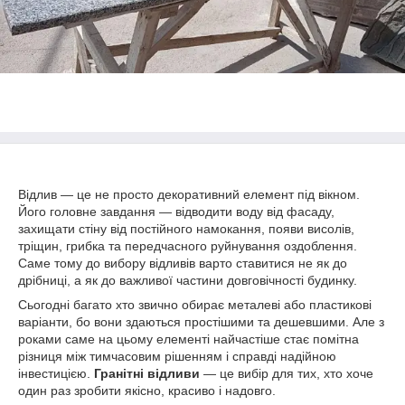
Відлив — це не просто декоративний елемент під вікном.
Його головне завдання — відводити воду від фасаду,
захищати стіну від постійного намокання, появи висолів,
тріщин, грибка та передчасного руйнування оздоблення.
Саме тому до вибору відливів варто ставитися не як до
дрібниці, а як до важливої частини довговічності будинку.
Сьогодні багато хто звично обирає металеві або пластикові
варіанти, бо вони здаються простішими та дешевшими. Але з
роками саме на цьому елементі найчастіше стає помітна
різниця між тимчасовим рішенням і справді надійною
інвестицією.
Гранітні відливи
— це вибір для тих, хто хоче
один раз зробити якісно, красиво і надовго.