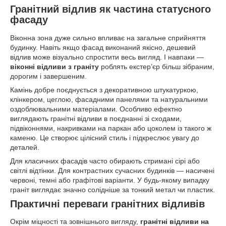
Гранітний відлив як частина статусного
фасаду
Віконна зона дуже сильно впливає на загальне сприйняття
будинку. Навіть якщо фасад виконаний якісно, дешевий
відлив може візуально спростити весь вигляд. І навпаки —
віконні відливи з граніту
роблять екстер’єр більш зібраним,
дорогим і завершеним.
Камінь добре поєднується з декоративною штукатуркою,
клінкером, цеглою, фасадними панелями та натуральними
оздоблювальними матеріалами. Особливо ефектно
виглядають гранітні відливи в поєднанні зі сходами,
підвіконнями, накривками на паркан або цоколем із такого ж
каменю. Це створює цілісний стиль і підкреслює увагу до
деталей.
Для класичних фасадів часто обирають стримані сірі або
світлі відтінки. Для контрастних сучасних будинків — насичені
червоні, темні або графітові варіанти. У будь-якому випадку
граніт виглядає значно солідніше за тонкий метал чи пластик.
Практичні переваги гранітних відливів
Окрім міцності та зовнішнього вигляду,
гранітні відливи на