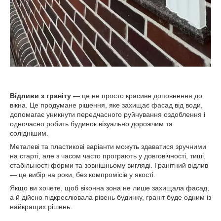
Відливи з граніту
— це не просто красиве доповнення до
вікна. Це продумане рішення, яке захищає фасад від води,
допомагає уникнути передчасного руйнування оздоблення і
одночасно робить будинок візуально дорожчим та
соліднішим.
Металеві та пластикові варіанти можуть здаватися зручними
на старті, але з часом часто програють у довговічності, тиші,
стабільності форми та зовнішньому вигляді. Гранітний відлив
— це вибір на роки, без компромісів у якості.
Якщо ви хочете, щоб віконна зона не лише захищала фасад,
а й дійсно підкреслювала рівень будинку, граніт буде одним із
найкращих рішень.