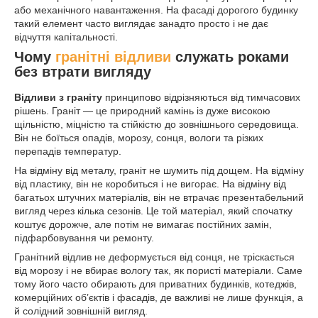
або механічного навантаження. На фасаді дорогого будинку
такий елемент часто виглядає занадто просто і не дає
відчуття капітальності.
Чому
гранітні відливи
служать роками
без втрати вигляду
Відливи з граніту
принципово відрізняються від тимчасових
рішень. Граніт — це природний камінь із дуже високою
щільністю, міцністю та стійкістю до зовнішнього середовища.
Він не боїться опадів, морозу, сонця, вологи та різких
перепадів температур.
На відміну від металу, граніт не шумить під дощем. На відміну
від пластику, він не коробиться і не вигорає. На відміну від
багатьох штучних матеріалів, він не втрачає презентабельний
вигляд через кілька сезонів. Це той матеріал, який спочатку
коштує дорожче, але потім не вимагає постійних замін,
підфарбовування чи ремонту.
Гранітний відлив не деформується від сонця, не тріскається
від морозу і не вбирає вологу так, як пористі матеріали. Саме
тому його часто обирають для приватних будинків, котеджів,
комерційних об’єктів і фасадів, де важливі не лише функція, а
й солідний зовнішній вигляд.