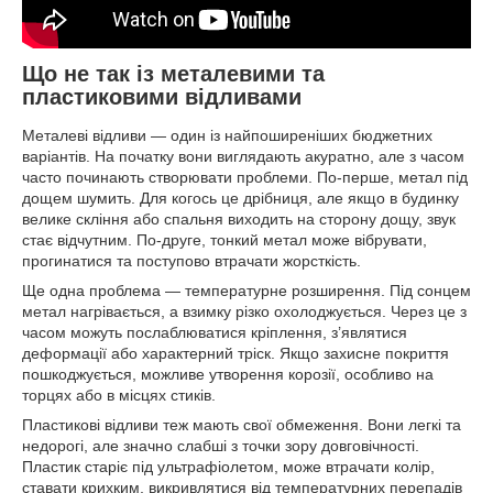
Що не так із металевими та
пластиковими відливами
Металеві відливи — один із найпоширеніших бюджетних
варіантів. На початку вони виглядають акуратно, але з часом
часто починають створювати проблеми. По-перше, метал під
дощем шумить. Для когось це дрібниця, але якщо в будинку
велике скління або спальня виходить на сторону дощу, звук
стає відчутним. По-друге, тонкий метал може вібрувати,
прогинатися та поступово втрачати жорсткість.
Ще одна проблема — температурне розширення. Під сонцем
метал нагрівається, а взимку різко охолоджується. Через це з
часом можуть послаблюватися кріплення, з’являтися
деформації або характерний тріск. Якщо захисне покриття
пошкоджується, можливе утворення корозії, особливо на
торцях або в місцях стиків.
Пластикові відливи теж мають свої обмеження. Вони легкі та
недорогі, але значно слабші з точки зору довговічності.
Пластик старіє під ультрафіолетом, може втрачати колір,
ставати крихким, викривлятися від температурних перепадів