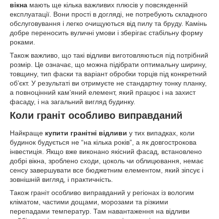
вікна
мають ще кілька важливих плюсів у повсякденній
експлуатації. Вони прості в догляді, не потребують складного
обслуговування і легко очищуються від пилу та бруду. Камінь
добре переносить вуличні умови і зберігає стабільну форму
роками.
Також важливо, що такі відливи виготовляються під потрібний
розмір. Це означає, що можна підібрати оптимальну ширину,
товщину, тип фаски та варіант обробки торців під конкретний
об’єкт. У результаті ви отримуєте не стандартну тонку планку,
а повноцінний кам’яний елемент, який працює і на захист
фасаду, і на загальний вигляд будинку.
Коли граніт особливо виправданий
Найкраще
купити гранітні відливи
у тих випадках, коли
будинок будується не “на кілька років”, а як довгострокова
інвестиція. Якщо вже виконано якісний фасад, встановлено
добрі вікна, зроблено сходи, цоколь чи облицювання, немає
сенсу завершувати все бюджетним елементом, який зіпсує і
зовнішній вигляд, і практичність.
Також граніт особливо виправданий у регіонах із вологим
кліматом, частими дощами, морозами та різкими
перепадами температур. Там навантаження на відливи