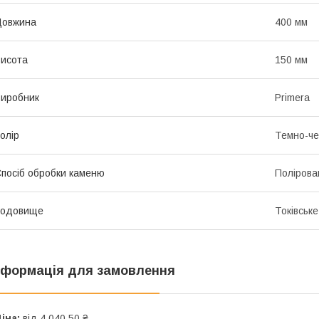
Довжина
400 мм
исота
150 мм
иробник
Primera
олір
Темно-ч
посіб обробки каменю
Полірова
Родовище
Токівське
нформація для замовлення
іна:
від 4 040,50 ₴