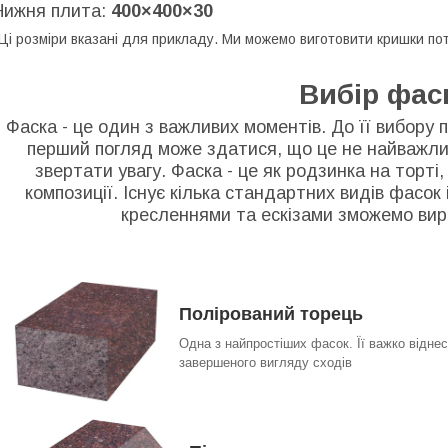
Нижня плита:
400×400×30
Ці розміри вказані для прикладу. Ми можемо виготовити кришки пот
Вибір фас
Фаска - це один з важливих моментів. До її вибору 
перший погляд може здатися, що це не найважлив
звертати увагу. Фаска - це як родзинка на торті
композиції. Існує кілька стандартних видів фасок
кресленнями та ескізами зможемо вирі
Полірований торець
Одна з найпростіших фасок. Її важко відне
завершеного вигляду сходів