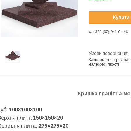
Купити
+380 (97) 041-91-46
Законом не передбач
належної якості
Кришка гранітна мо
Куб:
100×100×100
Верхня плита
150×150×20
Середня плита:
275×275×20