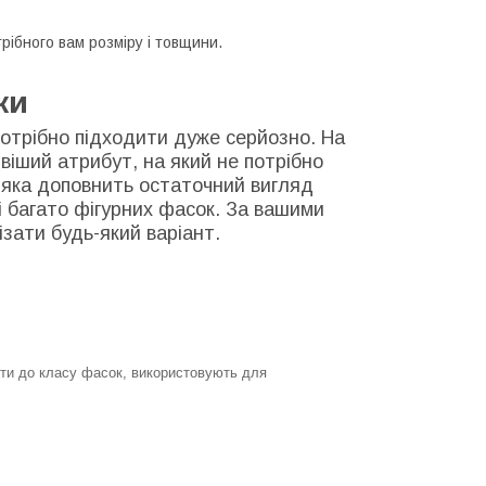
рібного вам розміру і товщини.
ки
потрібно підходити дуже серйозно. На
іший атрибут, на який не потрібно
, яка доповнить остаточний вигляд
 і багато фігурних фасок. За вашими
зати будь-який варіант.
сти до класу фасок, використовують для