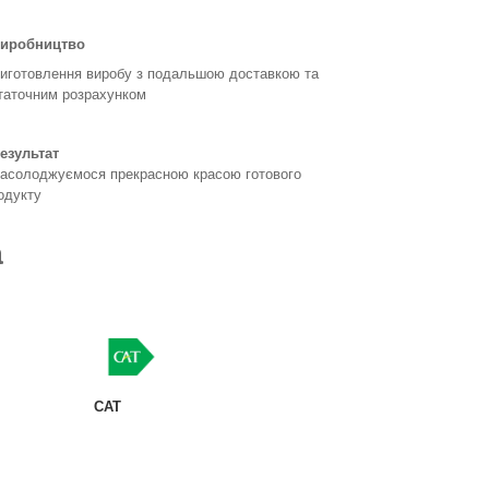
иробництво
готовлення виробу з подальшою доставкою та
таточним розрахунком
езультат
солоджуємося прекрасною красою готового
одукту
а
CAT