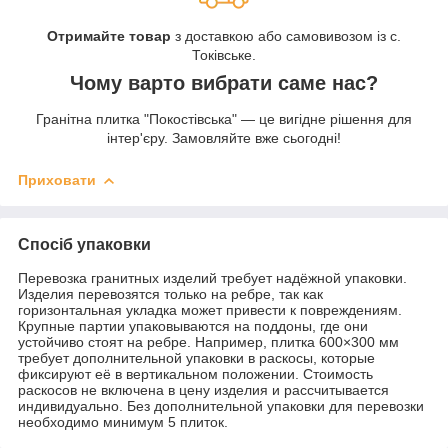
Отримайте товар
з доставкою або самовивозом із с.
Токівське.
Чому варто вибрати саме нас?
Гранітна плитка "Покостівська" — це вигідне рішення для
інтер'єру. Замовляйте вже сьогодні!
Приховати
Спосіб упаковки
Перевозка гранитных изделий требует надёжной упаковки.
Изделия перевозятся только на ребре, так как
горизонтальная укладка может привести к повреждениям.
Крупные партии упаковываются на поддоны, где они
устойчиво стоят на ребре. Например, плитка 600×300 мм
требует дополнительной упаковки в раскосы, которые
фиксируют её в вертикальном положении. Стоимость
раскосов не включена в цену изделия и рассчитывается
индивидуально. Без дополнительной упаковки для перевозки
необходимо минимум 5 плиток.