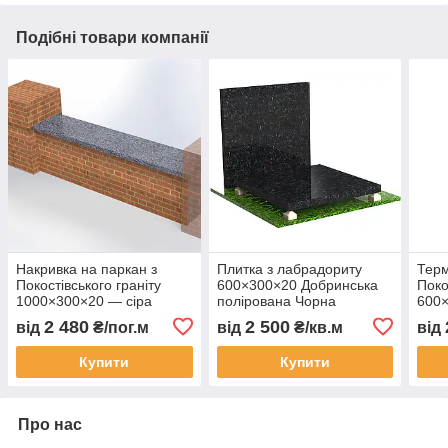
Подібні товари компанії
Накривка на паркан з
Плитка з лабрадориту
Терм
Покостівського граніту
600×300×20 Добринська
Поко
1000×300×20 — сіра
полірована Чорна
600×
коль
2 480
2 500
від
₴/пог.м
від
₴/кв.м
від
Купити
Купити
Про нас