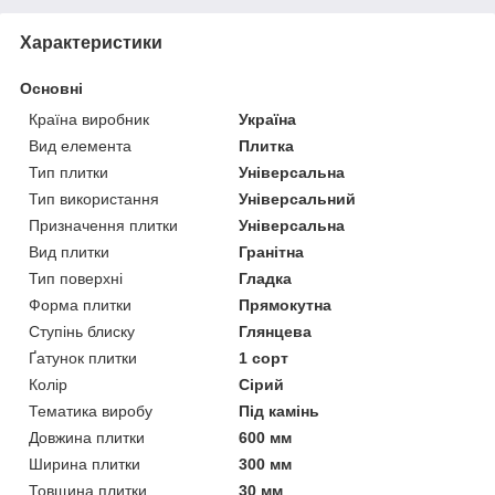
Характеристики
Основні
Країна виробник
Україна
Вид елемента
Плитка
Тип плитки
Універсальна
Тип використання
Універсальний
Призначення плитки
Універсальна
Вид плитки
Гранітна
Тип поверхні
Гладка
Форма плитки
Прямокутна
Ступінь блиску
Глянцева
Ґатунок плитки
1 сорт
Колір
Сірий
Тематика виробу
Під камінь
Довжина плитки
600 мм
Ширина плитки
300 мм
Товщина плитки
30 мм