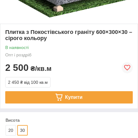
Плитка з Покостівського граніту 600×300×30 –
сірого кольору
В наявності
Опт і роздріб
2 500
₴/кв.м
2 450 ₴
від 100 кв.м
Купити
Висота
20
30