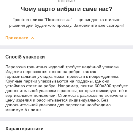
Токівське.
Чому варто вибрати саме нас?
Гранітна плитка "Покостівська" — це вигідне та стильне
рішення для будь-якого проєкту. Замовляйте вже сьогодні!
Приховати
Спосіб упаковки
Перевозка гранитных изделий требует надёжной упаковки.
Изделия перевозятся только на ребре, так как
горизонтальная укладка может привести к повреждениям.
Крупные партии упаковываются на поддоны, где они
устойчиво стоят на ребре. Например, плитка 600×300 требует
дополнительной упаковки в раскосы, которые фиксируют её в
вертикальном положении. Стоимость раскосов не включена в
цену изделия и рассчитывается индивидуально. Без
дополнительной упаковки для перевозки необходимо
минимум 5 плиток.
Характеристики