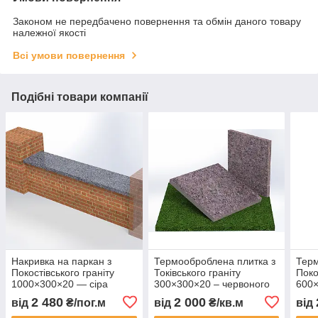
Законом не передбачено повернення та обмін даного товару
належної якості
Всі умови повернення
Подібні товари компанії
Накривка на паркан з
Термооброблена плитка з
Терм
Покостівського граніту
Токівського граніту
Поко
1000×300×20 — сіра
300×300×20 – червоного
600×
кольору
коль
2 480
2 000
від
₴/пог.м
від
₴/кв.м
від