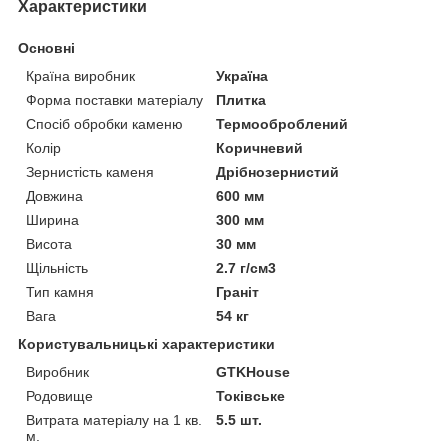
Характеристики
Основні
Країна виробник
Україна
Форма поставки матеріалу
Плитка
Спосіб обробки каменю
Термооброблений
Колір
Коричневий
Зернистість каменя
Дрібнозернистий
Довжина
600 мм
Ширина
300 мм
Висота
30 мм
Щільність
2.7 г/см3
Тип камня
Граніт
Вага
54 кг
Користувальницькі характеристики
Виробник
GTKHouse
Родовище
Токівське
Витрата матеріалу на 1 кв.
5.5 шт.
м.