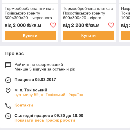
Термооброблена плитка з
Термооброблена плитка з
Накр
Токівського граніту
Покостівського граніту
Токі
300×300×20 – червоного
600×300×20 - сірого
100
кольору
кольору
кори
2 000
2 200
від
₴/кв.м
від
₴/кв.м
від
Купити
Купити
Про нас
Рейтинг не сформований
Менше 5 відгуків за останній рік
Працює з 05.03.2017
м. п. Токівський
вул. миру 59, п. Токівський , Україна
Контакти
Сьогодні працює з 09:30 до 18:00
Показати весь графік роботи