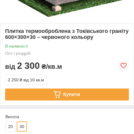
Плитка термооброблена з Токівського граніту
600×300×30 – червоного кольору
В наявності
Опт і роздріб
2 300
від
₴/кв.м
2 250 ₴
від 10 кв.м
Купити
Висота
20
30