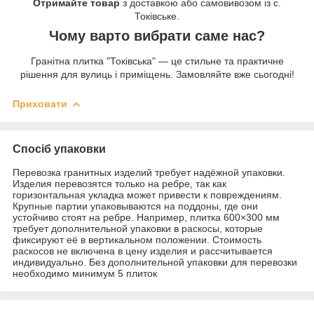
Отримайте товар
з доставкою або самовивозом із с.
Токівське.
Чому варто вибрати саме нас?
Гранітна плитка "Токівська" — це стильне та практичне
рішення для вулиць і приміщень. Замовляйте вже сьогодні!
Приховати
Спосіб упаковки
Перевозка гранитных изделий требует надёжной упаковки.
Изделия перевозятся только на ребре, так как
горизонтальная укладка может привести к повреждениям.
Крупные партии упаковываются на поддоны, где они
устойчиво стоят на ребре. Например, плитка 600×300 мм
требует дополнительной упаковки в раскосы, которые
фиксируют её в вертикальном положении. Стоимость
раскосов не включена в цену изделия и рассчитывается
индивидуально. Без дополнительной упаковки для перевозки
необходимо минимум 5 плиток