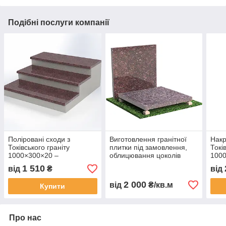
Подібні послуги компанії
Поліровані сходи з
Виготовлення гранітної
Накр
Токівського граніту
плитки під замовлення,
Токі
1000×300×20 –
облицювання цоколів
100
коричневого кольору
плиткою, плитка для
кори
1 510
від
₴
від
площадок із Токівського
(червоного) граніту
2 000
від
₴/кв.м
Купити
Про нас