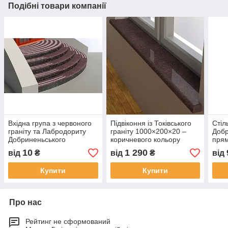
Подібні товари компанії
Вхідна група з червоного
Підвіконня із Токівського
Стіл
граніту та Лабродориту
граніту 1000×200×20 –
Добр
Добриненьського
коричневого кольору
прям
10
1 290
від
₴
від
₴
від
Купити
Купити
Про нас
Рейтинг не сформований