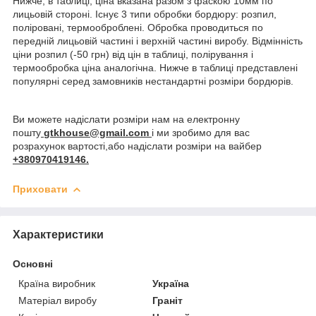
Нижче, в таблиці, ціна вказана разом з фаскою 10мм по
лицьовій стороні. Існує 3 типи обробки бордюру: розпил,
поліровані, термооброблені. Обробка проводиться по
передній лицьовій частині і верхній частині виробу. Відмінність
ціни розпил (-50 грн) від цін в таблиці, полірування і
термообробка ціна аналогічна. Нижче в таблиці представлені
популярні серед замовників нестандартні розміри бордюрів.
Ви можете надіслати розміри нам на електронну
пошту
gtkhouse@gmail.com
і ми зробимо для вас
розрахунок вартості,або надіслати розміри на вайбер
+380970419146.
Приховати
Характеристики
Основні
Країна виробник
Україна
Матеріал виробу
Граніт