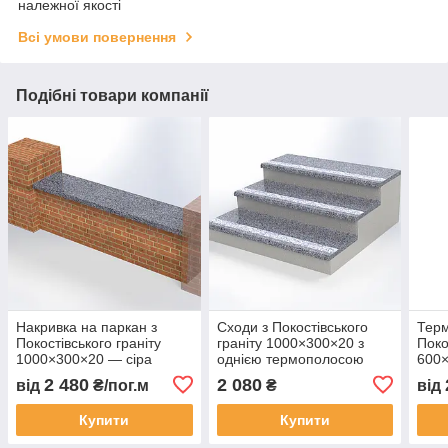
належної якості
Всі умови повернення
Подібні товари компанії
Накривка на паркан з
Сходи з Покостівського
Терм
Покостівського граніту
граніту 1000×300×20 з
Поко
1000×300×20 — сіра
однією термополосою
600×
коль
2 480
2 080
від
₴/пог.м
₴
від
Купити
Купити