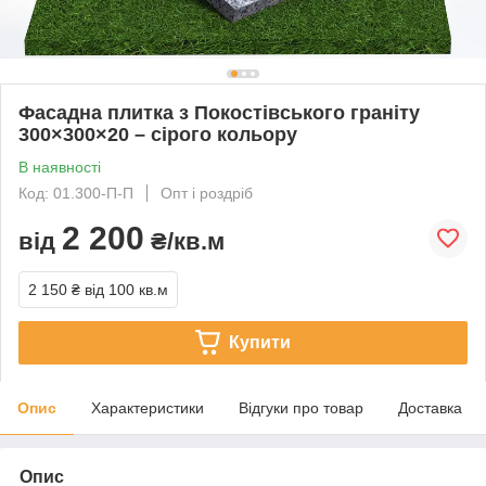
Фасадна плитка з Покостівського граніту
300×300×20 – сірого кольору
В наявності
Код: 01.300-П-П
Опт і роздріб
2 200
від
₴/кв.м
2 150 ₴
від 100 кв.м
Купити
Опис
Характеристики
Відгуки про товар
Доставка
Опис