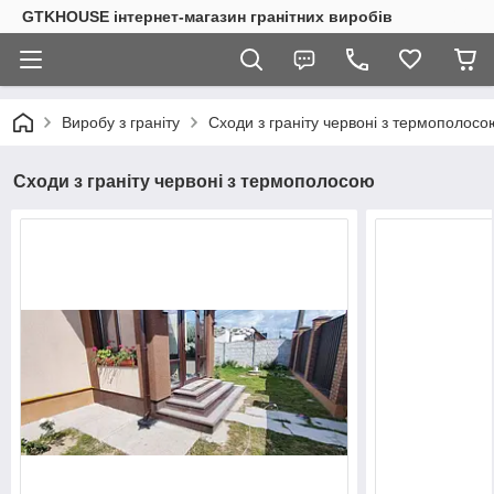
GTKHOUSE інтернет-магазин гранітних виробів
Виробу з граніту
Сходи з граніту червоні з термополосо
Сходи з граніту червоні з термополосою